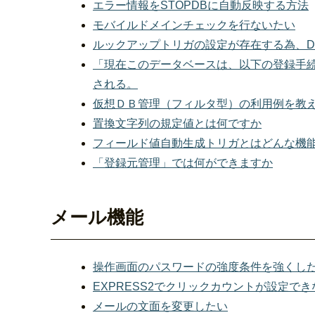
エラー情報をSTOPDBに自動反映する方法
モバイルドメインチェックを行ないたい
ルックアップトリガの設定が存在する為、D
「現在このデータベースは、以下の登録手
される。
仮想ＤＢ管理（フィルタ型）の利用例を教
置換文字列の規定値とは何ですか
フィールド値自動生成トリガとはどんな機
「登録元管理」では何ができますか
メール機能
操作画面のパスワードの強度条件を強くし
EXPRESS2でクリックカウントが設定でき
メールの文面を変更したい