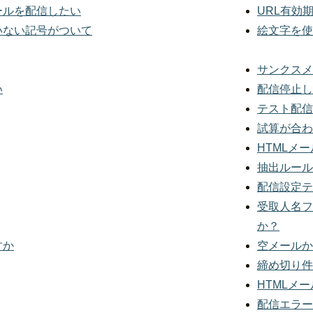
ールを配信したい
URL有効
いない記号がついて
絵文字を使
サンクスメ
い
配信停止し
テスト配信
試算が合わ
HTMLメ
抽出ルール
配信設定テ
受取人名フ
か？
すか
空メールか
締め切り件
HTMLメ
配信エラー