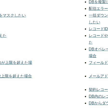
DBを複製
配信エラー
をマスクしたい
一括ダウン
したい
レコードI
えた
レコードや
た
DBオペレ
場合
数が上限を超えた場
フィールド
数上限を超えた場合
メールアド
契約レコー
DB内のレ
DBからダ