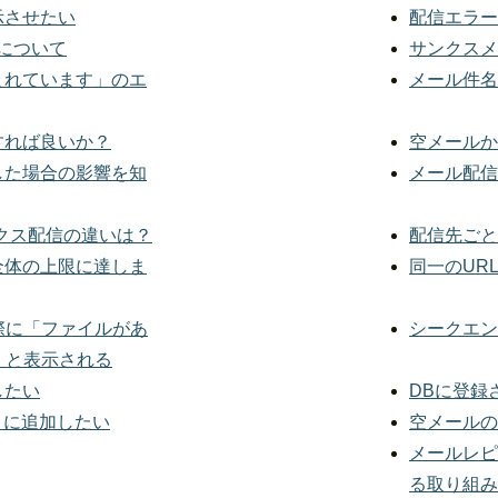
示させたい
配信エラー
について
サンクスメ
まれています」のエ
メール件名
すれば良いか？
空メールか
した場合の影響を知
メール配信
ンクス配信の違いは？
配信先ごと
全体の上限に達しま
同一のUR
際に「ファイルがあ
シークエン
」と表示される
したい
DBに登録
トに追加したい
空メールの
メールレピ
る取り組み