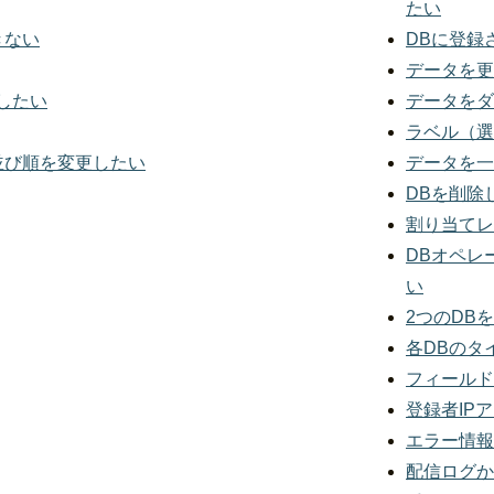
たい
きない
DBに登録
データを更
したい
データをダ
ラベル（選
並び順を変更したい
データを一
DBを削除
割り当てレ
DBオペレ
い
2つのDB
各DBのタ
フィールド
登録者IP
エラー情報
配信ログか