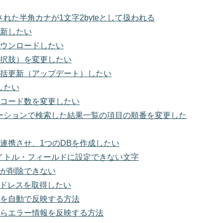
された半角カナが1文字2byteとして扱われる
新したい
ウンロードしたい
択肢）を変更したい
括更新（アップデート）したい
したい
コード数を変更したい
ーションで検索した結果一覧の項目の順番を変更した
を連携させ、1つのDBを作成したい
イトル・フィールドに設定できない文字
が削除できない
アドレスを取得したい
を自動で反映する方法
らエラー情報を反映する方法