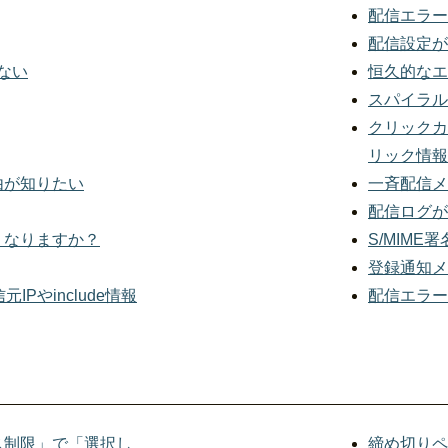
配信エラー
配信設定が
ない
恒久的なエ
スパイラル
クリックカ
リック情報
由が知りたい
一斉配信メ
配信ログが
うなりますか？
S/MIME
登録通知メ
IPやinclude情報
配信エラー
ス制限」で「選択し
締め切りペ