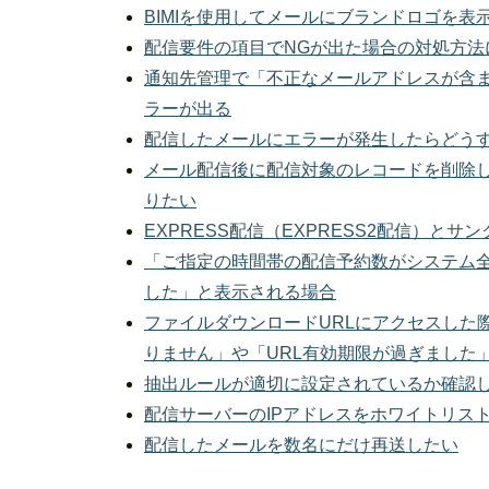
BIMIを使用してメールにブランドロゴを表
配信要件の項目でNGが出た場合の対処方法
通知先管理で「不正なメールアドレスが含
ラーが出る
配信したメールにエラーが発生したらどう
メール配信後に配信対象のレコードを削除
りたい
EXPRESS配信（EXPRESS2配信）とサ
「ご指定の時間帯の配信予約数がシステム
した」と表示される場合
ファイルダウンロードURLにアクセスした
りません」や「URL有効期限が過ぎました
抽出ルールが適切に設定されているか確認
配信サーバーのIPアドレスをホワイトリス
配信したメールを数名にだけ再送したい