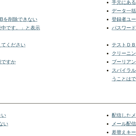
手元にある
データ一括
Bを削除できない
登録者ユー
続中です。」と表示
パスワード
えてください
テストＤＢ
クリーニン
能ですか
ブーリアン
スパイラル
うことはで
たい
配信したメ
ない
メール配信
差替えキー