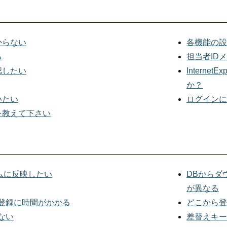
わからない
各機能の設
る
担当者ID
認したい
Intern
か？
いたい
ログインに
を教えて下さい
ムに反映したい
DBからダ
が異なる
登録に時間がかかる
どこから登
ない
差替えキー