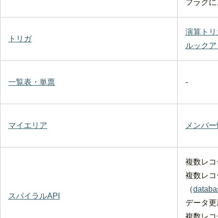
フラグに
演算トリ
トリガ
ルックア
一覧表・単票
-
マイエリア
メンバー
複数レコ
複数レコ
（
databa
スパイラルAPI
データ更
複数レコ