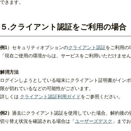
できます。
５.クライアント認証をご利用の場合
例1
）セキュリティオプションの
クライアント認証
をご利用の
「現在ご使⽤の環境からは、サービスをご利⽤いただけません
解消方法
ログインしようとしている端末にクライアント証明書がインポ
限が切れているなどの可能性がございます。
詳しくは
クライアント認証利用ガイド
をご参照ください。
例2）
過去にクライアント認証を使用していた場合、解約後の
切り替え状況を確認される場合は
「
ユーザーズデスク
」までお