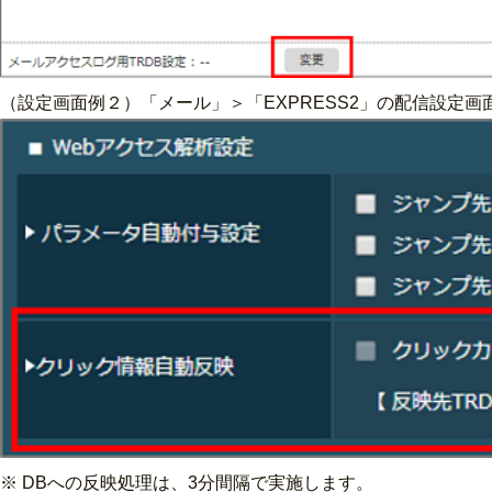
（設定画面例２）「メール」＞「EXPRESS2」の配信設定
※ DBへの反映処理は、3分間隔で実施します。