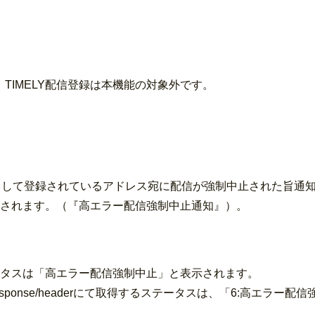
録、TIMELY配信登録は本機能の対象外です。
Dとして登録されているアドレス宛に配信が強制中止された旨通
されます。（『高エラー配信強制中止通知』）。
タスは「高エラー配信強制中止」と表示されます。
/list/response/headerにて取得するステータスは、「6:高エ