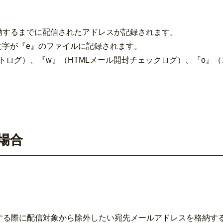
動するまでに配信されたアドレスが記録されます。
文字が『e』のファイルに記録されます。
ントログ）、『w』（HTMLメール開封チェックログ）、『o』
場合
。
信をする際に配信対象から除外したい宛先メールアドレスを格納す