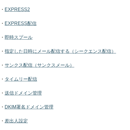
・
EXPRESS2
・
EXPRESS配信
・
即時スプール
・
指定した日時にメール配信する（シークエンス配信）
・
サンクス配信（サンクスメール）
・
タイムリー配信
・
送信ドメイン管理
・
DKIM署名ドメイン管理
・
差出人設定