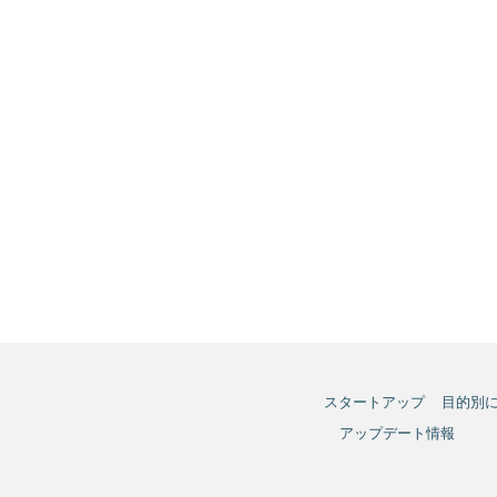
スタートアップ
目的別
アップデート情報