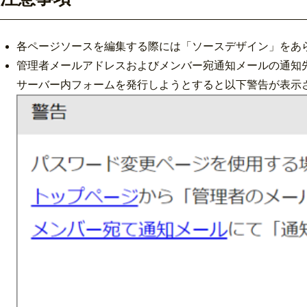
各ページソースを編集する際には「ソースデザイン」をあ
管理者メールアドレスおよびメンバー宛通知メールの通知
サーバー内フォームを発行しようとすると以下警告が表示