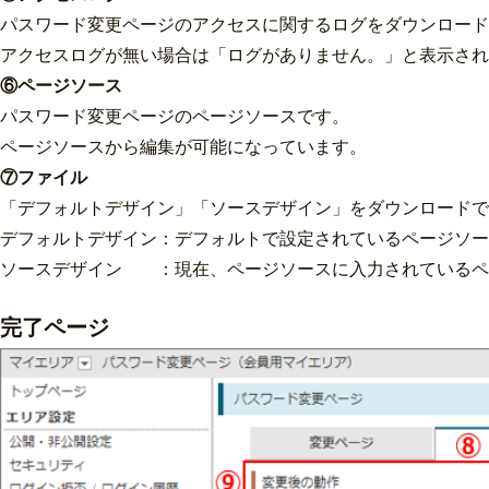
パスワード変更ページのアクセスに関するログをダウンロード
アクセスログが無い場合は「ログがありません。」と表示され
⑥ページソース
パスワード変更ページのページソースです。
ページソースから編集が可能になっています。
⑦ファイル
「デフォルトデザイン」「ソースデザイン」をダウンロードで
デフォルトデザイン：デフォルトで設定されているページソー
ソースデザイン ：現在、ページソースに入力されているペ
完了ページ