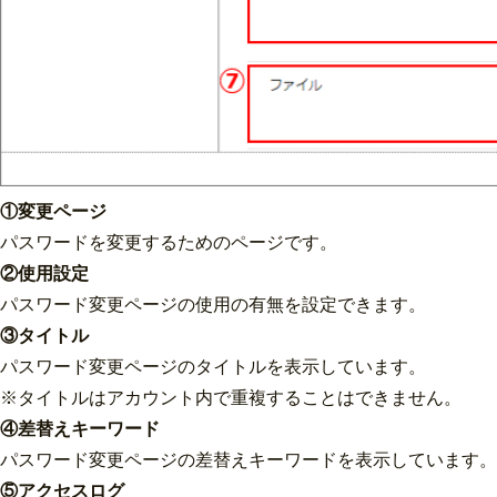
①変更ページ
パスワードを変更するためのページです。
②使用設定
パスワード変更ページの使用の有無を設定できます。
③タイトル
パスワード変更ページのタイトルを表示しています。
※タイトルはアカウント内で重複することはできません。
④差替えキーワード
パスワード変更ページの差替えキーワードを表示しています。
⑤アクセスログ