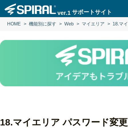
サポートサイト
ver.1
HOME
機能別に探す
Web
マイエリア
18.
18.マイエリア パスワード変