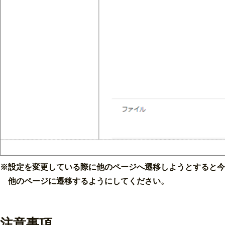
※設定を変更している際に他のページへ遷移しようとすると今
他のページに遷移するようにしてください。
注意事項