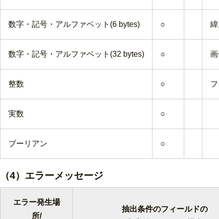
数字・記号・アルファベット(6 bytes)
○
緯
数字・記号・アルファベット(32 bytes)
○
画
整数
○
フ
実数
○
ブーリアン
○
（4）エラーメッセージ
エラー発生場
抽出条件のフィールドの
所/