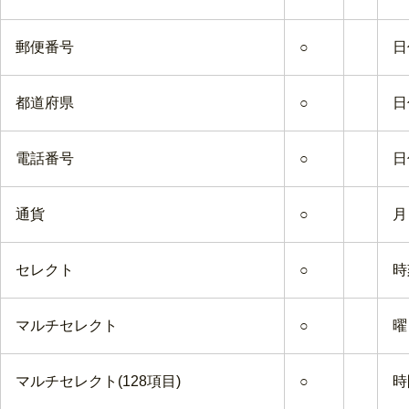
郵便番号
○
日
都道府県
○
日
電話番号
○
日
通貨
○
月
セレクト
○
時
マルチセレクト
○
曜
マルチセレクト(128項目)
○
時