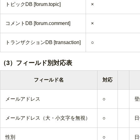
トピックDB [forum.topic]
×
コメントDB [forum.comment]
×
トランザクションDB [transaction]
○
（3）フィールド別対応表
フィールド名
対応
メールアドレス
○
登
メールアドレス（大・小文字を無視）
○
日
性別
○
日