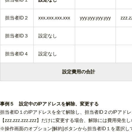
担当者ID２
xxx.xxx.xxx.xxx
yyy.yyy.yyy.yyy
zzz.z
担当者ID３
設定なし
担当者ID４
設定なし
設定費用の合計
事例５ 設定中のIPアドレスを解除、変更する
担当者ID１のIPアドレスを全て解除し、担当者ID２のIPアドレスを【xxx.
【zzz.zzz.zzz.zzz】だけに変更する場合、解除には費用発生
※操作画面のオプション[解約]ボタンから担当者ID１を選択し