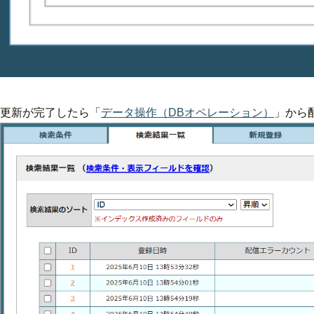
更新が完了したら「
データ操作（DBオペレーション）
」から