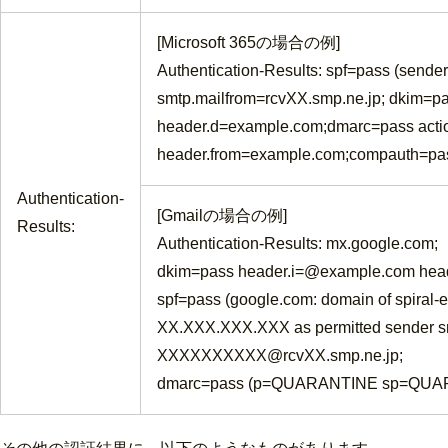
[Microsoft 365の場合の例]
Authentication-Results: spf=pass (send
smtp.mailfrom=rcvXX.smp.ne.jp; dkim=pas
header.d=
example.com
;dmarc=pass act
header.from=
example.com
;compauth=pa
Authentication-
[Gmailの場合の例]
Results:
Authentication-Results: mx.google.com;
dkim=pass header.i=@
example.com
head
spf=pass (google.com: domain of spira
XX.XXX.XXX.XXX as permitted sender smt
XXXXXXXXXX@rcvXX.smp.ne.jp;
dmarc=pass (p=QUARANTINE sp=QUAR