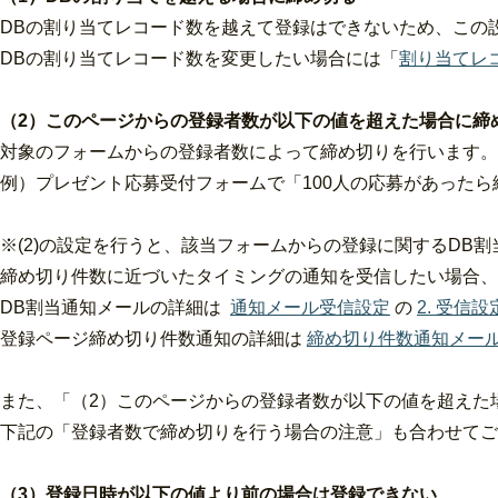
DBの割り当てレコード数を越えて登録はできないため、この
DBの割り当てレコード数を変更したい場合には「
割り当てレ
（2）このページからの登録者数が以下の値を超えた場合に締
対象のフォームからの登録者数によって締め切りを行います。
例）プレゼント応募受付フォームで「100人の応募があったら
※(2)の設定を行うと、該当フォームからの登録に関するDB
締め切り件数に近づいたタイミングの通知を受信したい場合、
DB割当通知メールの詳細は
通知メール受信設定
の
2. 受信
登録ページ締め切り件数通知の詳細は
締め切り件数通知メー
また、「（2）このページからの登録者数が以下の値を超えた
下記の「登録者数で締め切りを行う場合の注意」も合わせてご
（3）登録日時が以下の値より前の場合は登録できない