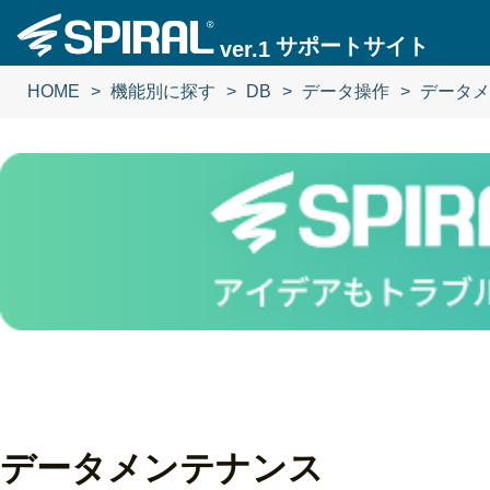
サポートサイト
ver.1
HOME
機能別に探す
DB
データ操作
データメ
データメンテナンス