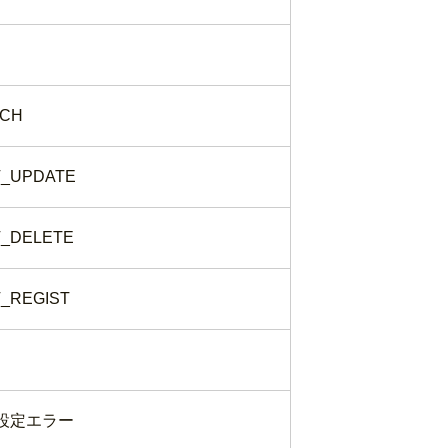
TCH
T_UPDATE
_DELETE
_REGIST
設定エラー