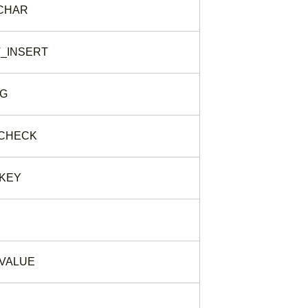
_CHAR
_INSERT
NG
_CHECK
KEY
VALUE