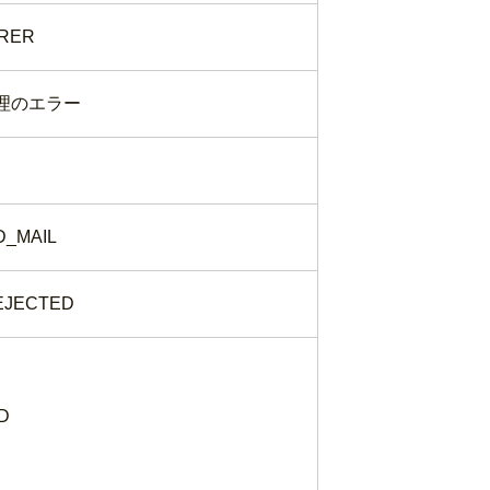
ERER
理のエラー
_MAIL
EJECTED
D