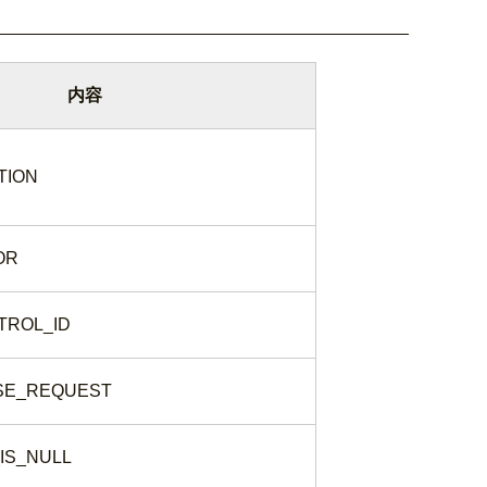
内容
TION
OR
TROL_ID
SE_REQUEST
IS_NULL