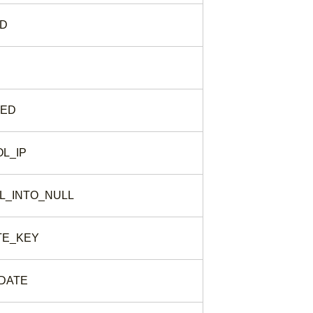
ED
TED
L_IP
L_INTO_NULL
TE_KEY
_DATE