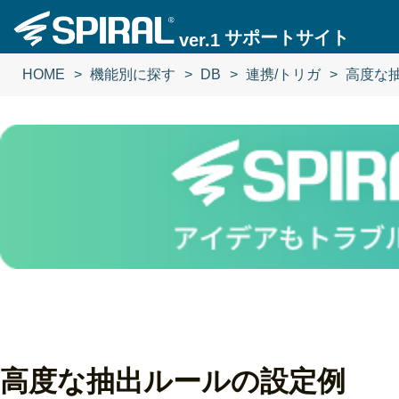
サポートサイト
ver.1
HOME
機能別に探す
DB
連携/トリガ
高度な
高度な抽出ルールの設定例