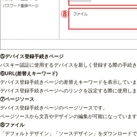
⑤デバイス登録手続きページ
パスキー認証に使用するデバイスを新しく登録する際の手続き
⑥URL(差替えキーワード)
デバイス登録手続きページの差替えキーワードを表示していま
デバイス登録手続きページへのリンクを設定する際に使用しま
⑦ページソース
デバイス登録手続きページのページソースです。
ページソースから文言やデザインの編集が可能になっています
⑧ファイル
「デフォルトデザイン」「ソースデザイン」をダウンロードで