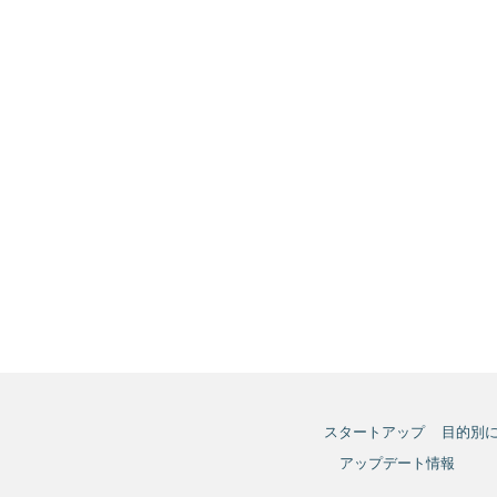
スタートアップ
目的別
アップデート情報