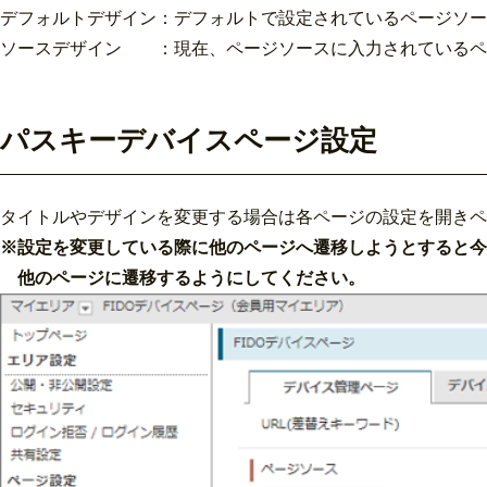
デフォルトデザイン：デフォルトで設定されているページソー
ソースデザイン ：現在、ページソースに入力されているペ
パスキーデバイスページ設定
タイトルやデザインを変更する場合は各ページの設定を開きペ
※設定を変更している際に他のページへ遷移しようとすると今
他のページに遷移するようにしてください。