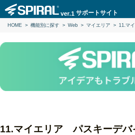
サポートサイト
ver.1
HOME
機能別に探す
Web
マイエリア
11.
11.マイエリア パスキーデ