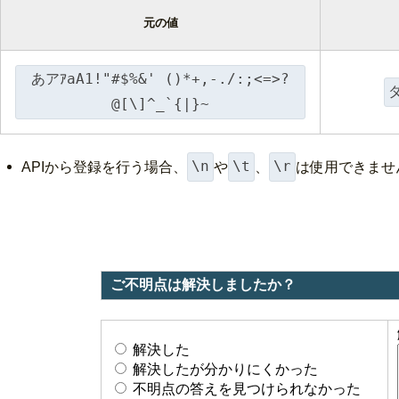
元の値
あアｱaA1!"#$%&' ()*+,-./:;<=>?
@[\]^_`{|}~
\n
\t
\r
APIから登録を行う場合、
や
、
は使用できませ