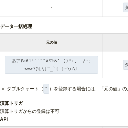
-
データ一括処理
元の値
あアｱaA1!""""#$%&' ()*+,-./:;
<=>?@[\]^_`{|}~\n\t
"
ダブルクォート（
）を登録する場合には、「元の値」の
演算トリガ
演算トリガからの登録は不可
API