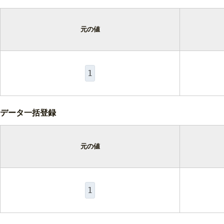
元の値
1
データ一括登録
元の値
1