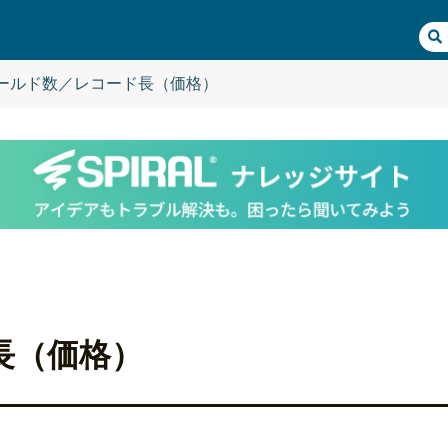
ールド数／レコード長（価格）
長（価格）