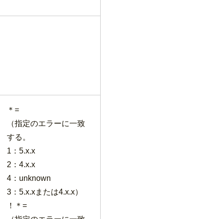
＊=
（指定のエラーに一致
する。
1：5.x.x
2：4.x.x
4：unknown
3：5.x.xまたは4.x.x）
！＊=