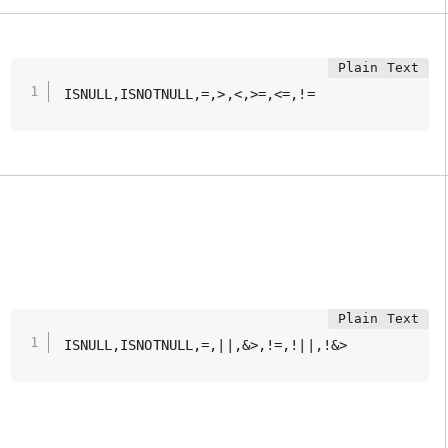
ISNULL,ISNOTNULL,=,>,<,>=,<=,!=
ISNULL,ISNOTNULL,=,||,&>,!=,!||,!&>