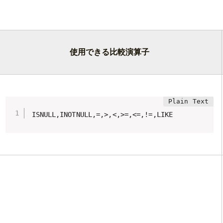
使用できる比較演算子
ISNULL,INOTNULL,=,>,<,>=,<=,!=,LIKE