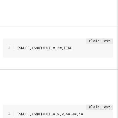
ISNULL,ISNOTNULL,=,!=,LIKE
ISNULL,ISNOTNULL,=,>,<,>=,<=,!=