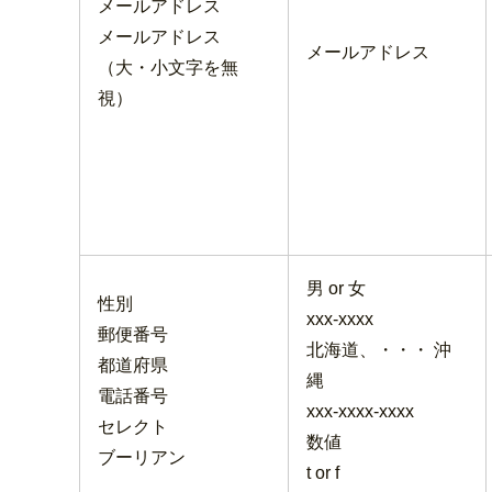
メールアドレス
メールアドレス
メールアドレス
（大・小文字を無
視）
男 or 女
性別
xxx-xxxx
郵便番号
北海道、・・・ 沖
都道府県
縄
電話番号
xxx-xxxx-xxxx
セレクト
数値
ブーリアン
t or f