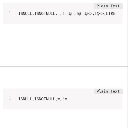
ISNULL,ISNOTNULL,=,!=,@=,!@=,@<>,!@<>,LIKE
ISNULL,ISNOTNULL,=,!=