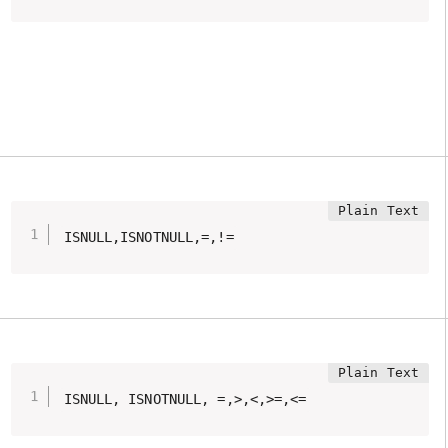
ISNULL,ISNOTNULL,=,!=
ISNULL, ISNOTNULL, =,>,<,>=,<=