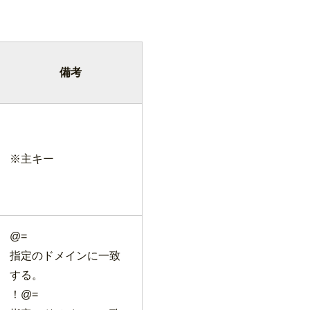
備考
※主キー
@=
指定のドメインに一致
する。
！@=