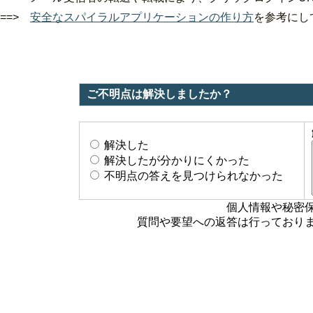
==>
安全なスパイラルアプリケーションの作り方
を参考にし