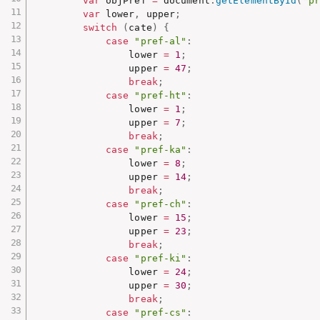
var
 objPref 
=
 document
.
getElementById
(
"pr
var
 lower
,
 upper
;
switch
(
cate
)
{
case
"pref-al"
:
                lower 
=
1
;
                upper 
=
47
;
break
;
case
"pref-ht"
:
                lower 
=
1
;
                upper 
=
7
;
break
;
case
"pref-ka"
:
                lower 
=
8
;
                upper 
=
14
;
break
;
case
"pref-ch"
:
                lower 
=
15
;
                upper 
=
23
;
break
;
case
"pref-ki"
:
                lower 
=
24
;
                upper 
=
30
;
break
;
case
"pref-cs"
: