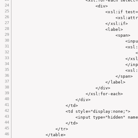
                            <xsl:for-each select=
                                <div>

                                    <xsl:if test=
                                        <xsl:attr
                                    </xsl:if>

                                    <label>

                                        <span>

                                            <inpu
                                            <xsl:
                                                <
                                            </xsl
                                            </inp
                                            <xsl:
                                        </span>

                                    </label>

                                </div>

                            </xsl:for-each>

                        </div>

                    </td>

                    <td style="display:none;">

                        <input type="hidden" name
                    </td>

                </tr>

            </table>
