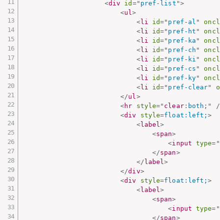
<
div
id
=
"
pref-list
"
>
<
ul
>
<
li
id
=
"
pref-al
"
oncl
<
li
id
=
"
pref-ht
"
oncl
<
li
id
=
"
pref-ka
"
oncl
<
li
id
=
"
pref-ch
"
oncl
<
li
id
=
"
pref-ki
"
oncl
<
li
id
=
"
pref-cs
"
oncl
<
li
id
=
"
pref-ky
"
oncl
<
li
id
=
"
pref-clear
"
o
</
ul
>
<
hr
style
="
clear
:
both
;
"
/
<
div
style
=
float:left;
>
<
label
>
<
span
>
<
input
type
=
"
</
span
>
</
label
>
</
div
>
<
div
style
=
float:left;
>
<
label
>
<
span
>
<
input
type
=
"
</
span
>