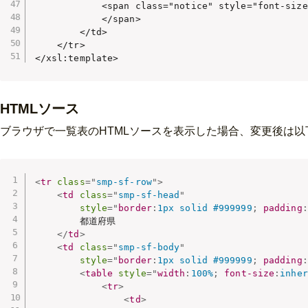
            <span class="notice" style="font-size
            </span>

        </td>

    </tr>

</xsl:template>
HTMLソース
ブラウザで一覧表のHTMLソースを表示した場合、変更後は以
<
tr
class
=
"
smp-sf-row
"
>
<
td
class
=
"
smp-sf-head
"
style
="
border
:
1px solid #999999
;
padding
:
        都道府県

</
td
>
<
td
class
=
"
smp-sf-body
"
style
="
border
:
1px solid #999999
;
padding
:
<
table
style
="
width
:
100%
;
font-size
:
inher
<
tr
>
<
td
>