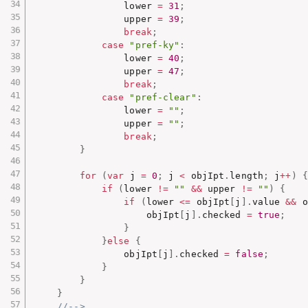
                lower 
=
31
;
                upper 
=
39
;
break
;
case
"pref-ky"
:
                lower 
=
40
;
                upper 
=
47
;
break
;
case
"pref-clear"
:
                lower 
=
""
;
                upper 
=
""
;
break
;
}
for
(
var
 j 
=
0
;
 j 
<
 objIpt
.
length
;
 j
++
)
{
if
(
lower 
!=
""
&&
 upper 
!=
""
)
{
if
(
lower 
<=
 objIpt
[
j
]
.
value 
&&
 o
                    objIpt
[
j
]
.
checked 
=
true
;
}
}
else
{
                objIpt
[
j
]
.
checked 
=
false
;
}
}
}
//-->