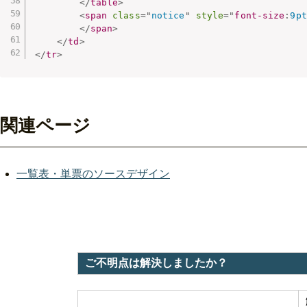
</
table
>
<
span
class
=
"
notice
"
style
="
font-size
:
9pt
</
span
>
</
td
>
</
tr
>
関連ページ
一覧表・単票のソースデザイン