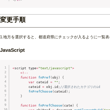
変更手順
1.地方を選択すると、都道府県にチェックが入るように一覧表ペー
JavaScript
<
script type
=
"text/javascript"
>
<
!
--
function
fnPref
(
obj
)
{
var
 cateid 
=
""
;
        cateid 
=
 obj
.
id
;
//選択されたカテゴリのid
fnPrefChoose
(
cateid
)
;
}
function
fnPrefChoose
(
cate
)
{