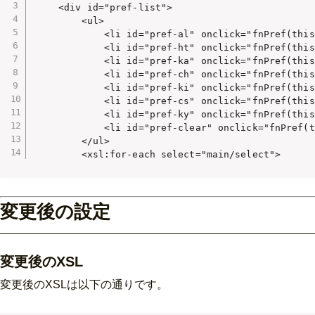
    <div id="pref-list">

        <ul>

            <li id="pref-al" onclick="fnPref(th
            <li id="pref-ht" onclick="fnPref(t
            <li id="pref-ka" onclick="fnPref(th
            <li id="pref-ch" onclick="fnPref(th
            <li id="pref-ki" onclick="fnPref(th
            <li id="pref-cs" onclick="fnPref(t
            <li id="pref-ky" onclick="fnPref(th
            <li id="pref-clear" onclick="fnPre
        </ul>

        <xsl:for-each select="main/select">
変更後の設定
変更後のXSL
変更後のXSLは以下の通りです。