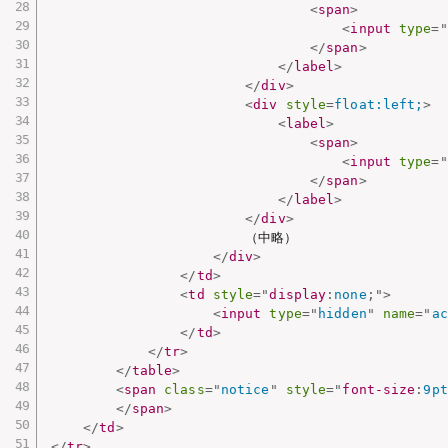
<
span
>
<
input
type
=
"
</
span
>
</
label
>
</
div
>
<
div
style
=
float:left;
>
<
label
>
<
span
>
<
input
type
=
"
</
span
>
</
label
>
</
div
>
                        （中略）

</
div
>
</
td
>
<
td
style
="
display
:
none
;
"
>
<
input
type
=
"
hidden
"
name
=
"
ac
</
td
>
</
tr
>
</
table
>
<
span
class
=
"
notice
"
style
="
font-size
:
9pt
</
span
>
</
td
>
</
tr
>