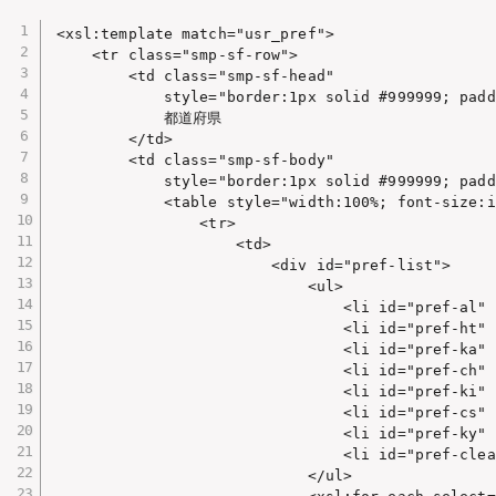
<xsl:template match="usr_pref">

    <tr class="smp-sf-row">

        <td class="smp-sf-head"

            style="border:1px solid #999999; padd
            都道府県

        </td>

        <td class="smp-sf-body"

            style="border:1px solid #999999; padd
            <table style="width:100%; font-size:i
                <tr>

                    <td>

                        <div id="pref-list">

                            <ul>

                                <li id="pref-al"
                                <li id="pref-h
                                <li id="pref-ka"
                                <li id="pref-ch"
                                <li id="pref-ki"
                                <li id="pref-cs
                                <li id="pref-ky"
                                <li id="pref-c
                            </ul>
