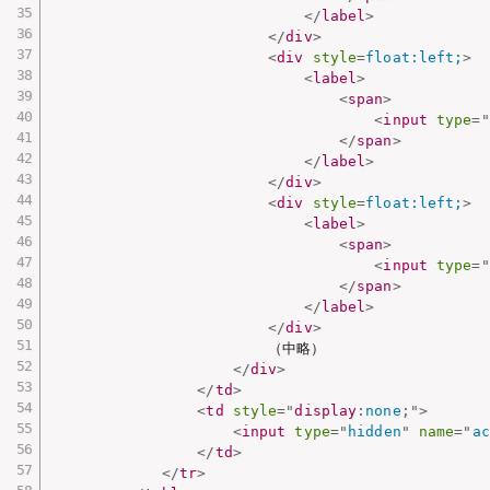
</
label
>
</
div
>
<
div
style
=
float:left;
>
<
label
>
<
span
>
<
input
type
=
"
</
span
>
</
label
>
</
div
>
<
div
style
=
float:left;
>
<
label
>
<
span
>
<
input
type
=
"
</
span
>
</
label
>
</
div
>
                        （中略）

</
div
>
</
td
>
<
td
style
="
display
:
none
;
"
>
<
input
type
=
"
hidden
"
name
=
"
ac
</
td
>
</
tr
>