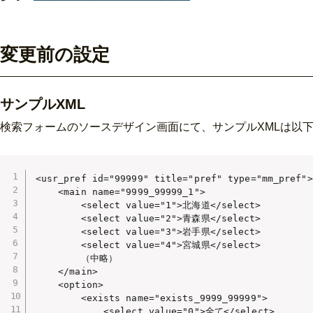
変更前の設定
サンプルXML
検索フォームのソースデザイン画面にて、サンプルXMLは以
<usr_pref id="99999" title="pref" type="mm_pref">

    <main name="9999_99999_1">

        <select value="1">北海道</select>

        <select value="2">青森県</select>

        <select value="3">岩手県</select>

        <select value="4">宮城県</select>

        （中略）

    </main>

    <option>

        <exists name="exists_9999_99999">

            <select value="0">全て</select>
