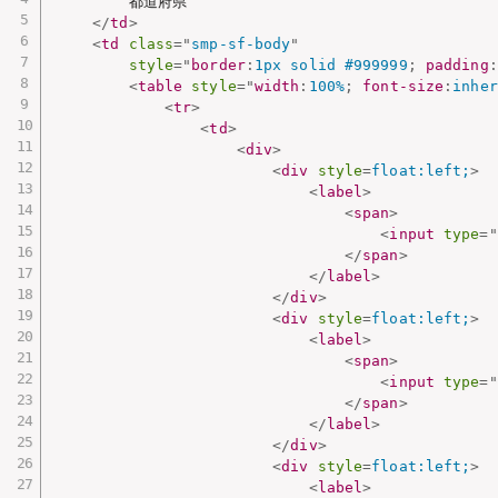
        都道府県

</
td
>
<
td
class
=
"
smp-sf-body
"
style
="
border
:
1px solid #999999
;
padding
:
<
table
style
="
width
:
100%
;
font-size
:
inher
<
tr
>
<
td
>
<
div
>
<
div
style
=
float:left;
>
<
label
>
<
span
>
<
input
type
=
"
</
span
>
</
label
>
</
div
>
<
div
style
=
float:left;
>
<
label
>
<
span
>
<
input
type
=
"
</
span
>
</
label
>
</
div
>
<
div
style
=
float:left;
>
<
label
>