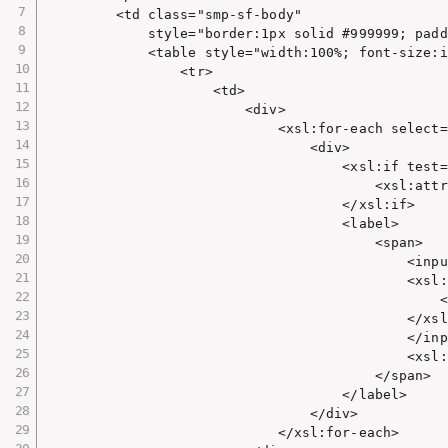
        <td class="smp-sf-body"

            style="border:1px solid #999999; padd
            <table style="width:100%; font-size:i
                <tr>

                    <td>

                        <div>

                            <xsl:for-each select=
                                <div>

                                    <xsl:if test=
                                        <xsl:attr
                                    </xsl:if>

                                    <label>

                                        <span>

                                            <inpu
                                            <xsl:
                                                <
                                            </xsl
                                            </inp
                                            <xsl:
                                        </span>

                                    </label>

                                </div>

                            </xsl:for-each>
