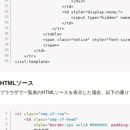
                        </div>

                    </td>

                    <td style="display:none;">

                        <input type="hidden" name
                    </td>

                </tr>

            </table>

            <span class="notice" style="font-size
            </span>

        </td>

    </tr>

</xsl:template>
HTMLソース
ブラウザで一覧表のHTMLソースを表示した場合、以下の通り
<
tr
class
=
"
smp-sf-row
"
>
<
td
class
=
"
smp-sf-head
"
style
="
border
:
1px solid #999999
;
padding
: