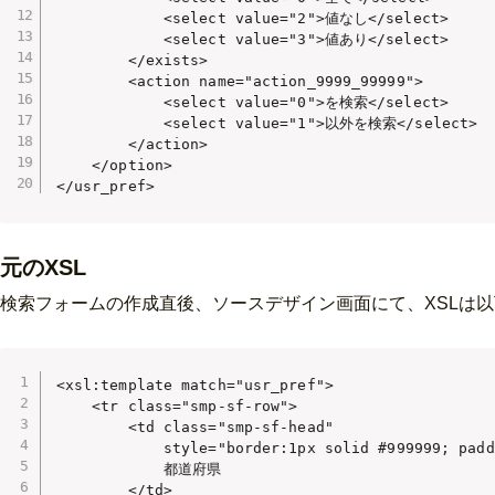
            <select value="2">値なし</select>

            <select value="3">値あり</select>

        </exists>

        <action name="action_9999_99999">

            <select value="0">を検索</select>

            <select value="1">以外を検索</select>

        </action>

    </option>

</usr_pref>
元のXSL
検索フォームの作成直後、ソースデザイン画面にて、XSLは
<xsl:template match="usr_pref">

    <tr class="smp-sf-row">

        <td class="smp-sf-head"

            style="border:1px solid #999999; padd
            都道府県

        </td>
