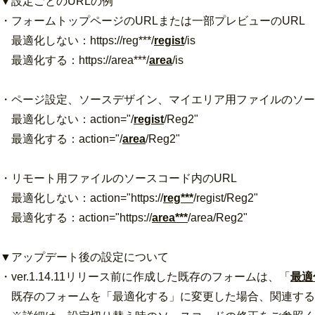
▼設定ごとのURLの例
・フォームトップページのURLまたは一部プレビューのURL
最適化しない：https://reg***/
regist
/is
最適化する：https://area***/
area
/is
・ページ設定、ソースデザイン、マイエリア用ファイルのソー
最適化しない：action="/
regist
/Reg2"
最適化する：action="/
area
/Reg2"
・リモート用ファイルのソースコード内のURL
最適化しない：action="https://
reg***
/regist/Reg2"
最適化する：action="https://
area***
/area/Reg2"
▼アップデート後の設定について
・ver.1.14.11リリース前に作成した既存のフォームは、「
最適
既存のフォームを「最適化する」に変更した場合、関連する