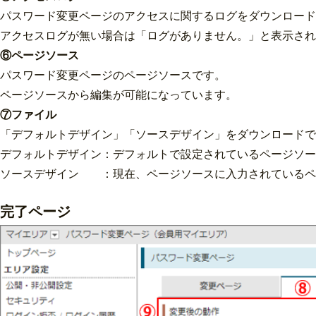
パスワード変更ページのアクセスに関するログをダウンロード
アクセスログが無い場合は「ログがありません。」と表示され
⑥ページソース
パスワード変更ページのページソースです。
ページソースから編集が可能になっています。
⑦ファイル
「デフォルトデザイン」「ソースデザイン」をダウンロードで
デフォルトデザイン：デフォルトで設定されているページソー
ソースデザイン ：現在、ページソースに入力されているペ
完了ページ