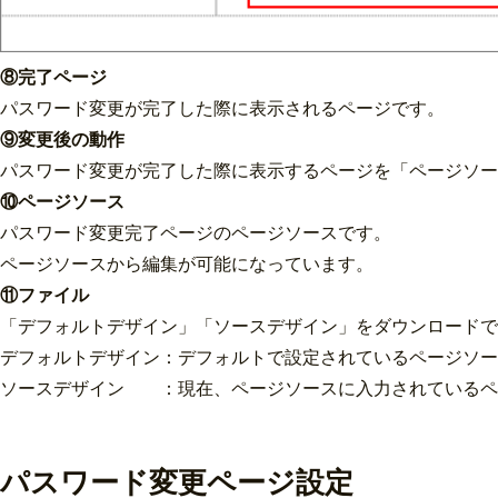
⑧完了ページ
パスワード変更が完了した際に表示されるページです。
⑨変更後の動作
パスワード変更が完了した際に表示するページを「ページソー
⑩ページソース
パスワード変更完了ページのページソースです。
ページソースから編集が可能になっています。
⑪ファイル
「デフォルトデザイン」「ソースデザイン」をダウンロードで
デフォルトデザイン：デフォルトで設定されているページソー
ソースデザイン ：現在、ページソースに入力されているペ
パスワード変更ページ設定