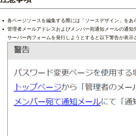
各ページソースを編集する際には「ソースデザイン」をあ
管理者メールアドレスおよびメンバー宛通知メールの通知
サーバー内フォームを発行しようとすると以下警告が表示