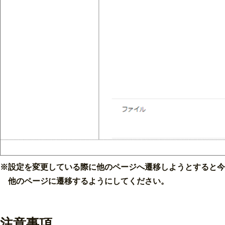
※設定を変更している際に他のページへ遷移しようとすると今
他のページに遷移するようにしてください。
注意事項