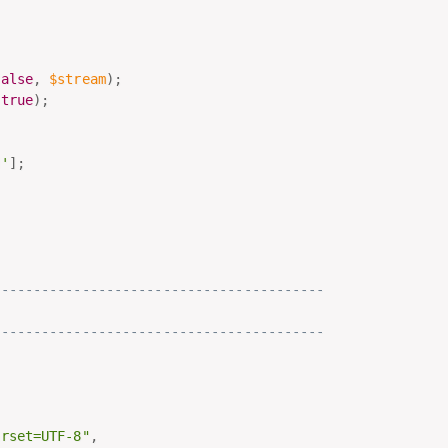
false
,
$stream
)
;
true
)
;
d'
]
;
-----------------------------------------
-----------------------------------------
,
arset=UTF-8"
,