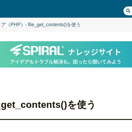
PHP）- file_get_contents()を使う
et_contents()を使う