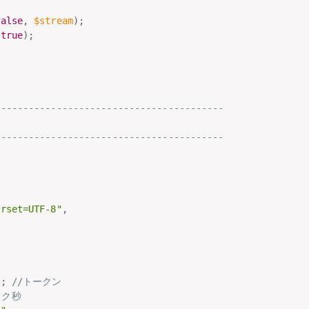
false
,
$stream
)
;
true
)
;
-----------------------------------------
-----------------------------------------
arset=UTF-8"
,
N
;
//トークン
ック秒