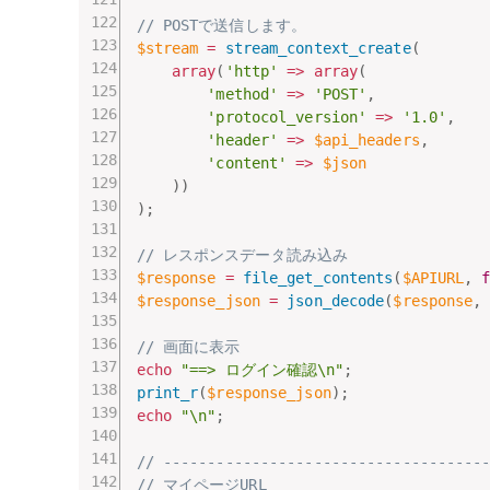
// POSTで送信します。
$stream
=
stream_context_create
(
array
(
'http'
=
>
array
(
'method'
=
>
'POST'
,
'protocol_version'
=
>
'1.0'
,
'header'
=
>
$api_headers
,
'content'
=
>
$json
)
)
)
;
// レスポンスデータ読み込み
$response
=
file_get_contents
(
$APIURL
,
$response_json
=
json_decode
(
$response
,
// 画面に表示
echo
"==> ログイン確認\n"
;
print_r
(
$response_json
)
;
echo
"\n"
;
// ------------------------------------
// マイページURL