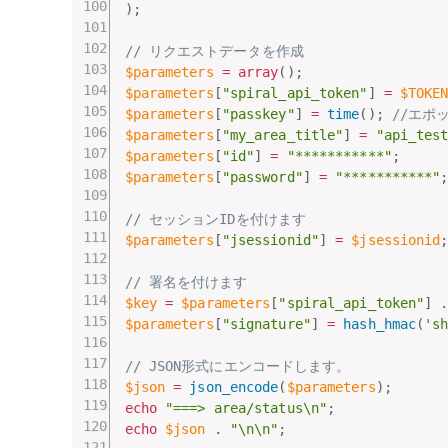
)
;
// リクエストデータを作成
$parameters
=
array
(
)
;
$parameters
[
"spiral_api_token"
]
=
$TOKE
$parameters
[
"passkey"
]
=
time
(
)
;
//エポ
$parameters
[
"my_area_title"
]
=
"api_tes
$parameters
[
"id"
]
=
"***********"
;
$parameters
[
"password"
]
=
"***********"
// セッションIDを付けます
$parameters
[
"jsessionid"
]
=
$jsessionid
// 署名を付けます
$key
=
$parameters
[
"spiral_api_token"
]
$parameters
[
"signature"
]
=
hash_hmac
(
's
// JSON形式にエンコードします。
$json
=
json_encode
(
$parameters
)
;
echo
"===> area/status\n"
;
echo
$json
.
"\n\n"
;