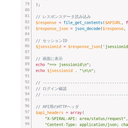
)
;
// レスポンスデータ読み込み
$response
=
file_get_contents
(
$APIURL
,
$response_json
=
json_decode
(
$response
,
// セッションID
$jsessionid
=
$response_json
[
'jsessioni
// 画面に表示
echo
"==> jsessionid\n"
;
echo
$jsessionid
.
"\n\n"
;
// ------------------------------------
// ログイン確認
// ------------------------------------
// API用のHTTPヘッダ
$api_headers
=
array
(
"X-SPIRAL-API: area/status/request"
"Content-Type: application/json; ch