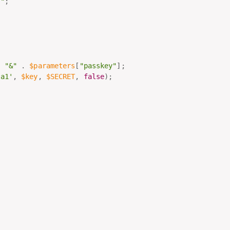
t"
;
;
.
"&"
.
$parameters
[
"passkey"
]
;
ha1'
,
$key
,
$SECRET
,
false
)
;