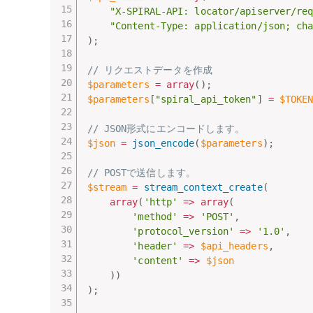
"X-SPIRAL-API: locator/apiserver/re
"Content-Type: application/json; ch
)
;
// リクエストデータを作成
$parameters
=
array
(
)
;
$parameters
[
"spiral_api_token"
]
=
$TOKE
// JSON形式にエンコードします。
$json
=
json_encode
(
$parameters
)
;
// POSTで送信します。
$stream
=
stream_context_create
(
array
(
'http'
=
>
array
(
'method'
=
>
'POST'
,
'protocol_version'
=
>
'1.0'
,
'header'
=
>
$api_headers
,
'content'
=
>
$json
)
)
)
;