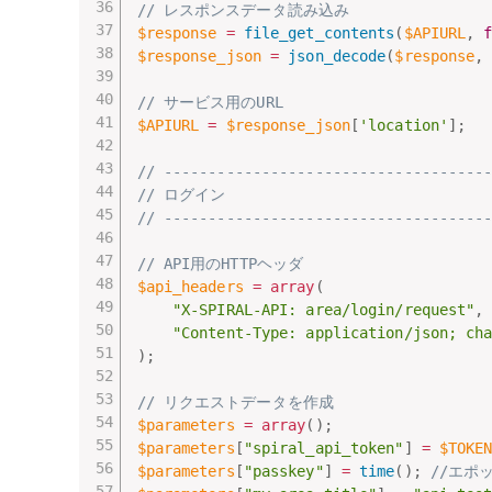
// レスポンスデータ読み込み
$response
=
file_get_contents
(
$APIURL
,
$response_json
=
json_decode
(
$response
,
// サービス用のURL
$APIURL
=
$response_json
[
'location'
]
;
// ------------------------------------
// ログイン
// ------------------------------------
// API用のHTTPヘッダ
$api_headers
=
array
(
"X-SPIRAL-API: area/login/request"
,
"Content-Type: application/json; ch
)
;
// リクエストデータを作成
$parameters
=
array
(
)
;
$parameters
[
"spiral_api_token"
]
=
$TOKE
$parameters
[
"passkey"
]
=
time
(
)
;
//エポ