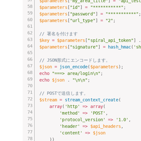
$parameters
[
"my_area_title"
]
=
"api_tes
$parameters
[
"id"
]
=
"***********"
;
$parameters
[
"password"
]
=
"***********"
$parameters
[
"url_type"
]
=
"2"
;
// 署名を付けます
$key
=
$parameters
[
"spiral_api_token"
]
$parameters
[
"signature"
]
=
hash_hmac
(
's
// JSON形式にエンコードします。
$json
=
json_encode
(
$parameters
)
;
echo
"===> area/login\n"
;
echo
$json
.
"\n\n"
;
// POSTで送信します。
$stream
=
stream_context_create
(
array
(
'http'
=
>
array
(
'method'
=
>
'POST'
,
'protocol_version'
=
>
'1.0'
,
'header'
=
>
$api_headers
,
'content'
=
>
$json
)
)