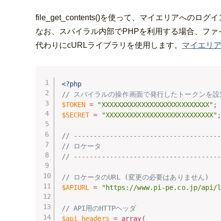
file_get_contents()を使って、マイエリアへ
なお、スパイラル内部でPHPを利用する場合、ファ
代わりにcURLライブラリを使用します。
マイエリア（
<?php
// スパイラルの操作画面で発行したトークンを
$TOKEN
=
"XXXXXXXXXXXXXXXXXXXXXXXXXXX"
;
$SECRET
=
"XXXXXXXXXXXXXXXXXXXXXXXXXXX"
// ------------------------------------
// ロケータ
// ------------------------------------
// ロケータのURL (変更の必要はありません)
$APIURL
=
"https://www.pi-pe.co.jp/api/
// API用のHTTPヘッダ
$api_headers
=
array
(