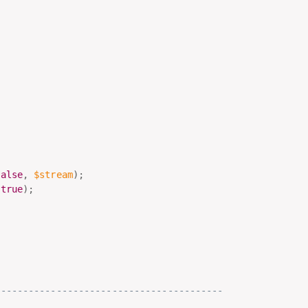
false
,
$stream
)
;
true
)
;
-----------------------------------------