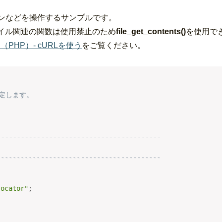
のログインなどを操作するサンプルです。
イル関連の関数は使用禁止のため
file_get_contents()
を使用で
PHP）- cURLを使う
をご覧ください。
設定します。
;
-----------------------------------------
-----------------------------------------
locator"
;