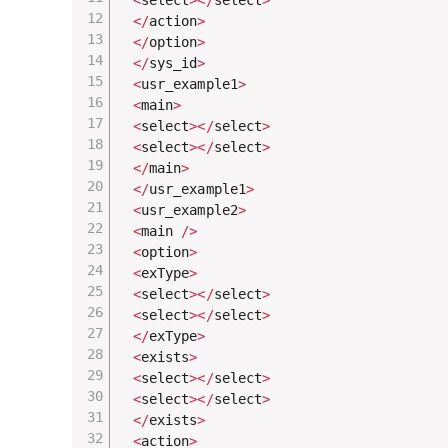
<
select
>
<
/
select
>
<
/
action
>
<
/
option
>
<
/
sys_id
>
<
usr_example1
>
<
main
>
<
select
>
<
/
select
>
<
select
>
<
/
select
>
<
/
main
>
<
/
usr_example1
>
<
usr_example2
>
<
main 
/
>
<
option
>
<
exType
>
<
select
>
<
/
select
>
<
select
>
<
/
select
>
<
/
exType
>
<
exists
>
<
select
>
<
/
select
>
<
select
>
<
/
select
>
<
/
exists
>
<
action
>