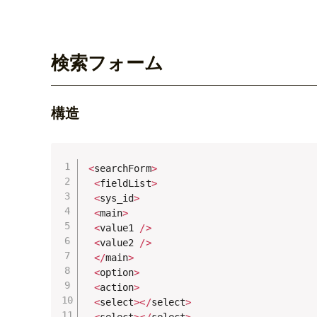
検索フォーム
構造
<
searchForm
>
<
fieldList
>
<
sys_id
>
<
main
>
<
value1 
/
>
<
value2 
/
>
<
/
main
>
<
option
>
<
action
>
<
select
>
<
/
select
>