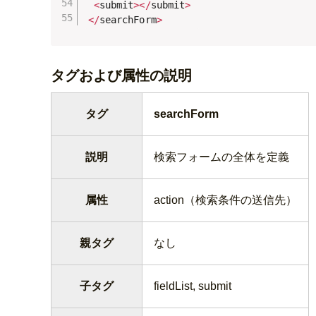
<
submit
>
<
/
submit
>
<
/
searchForm
>
タグおよび属性の説明
タグ
searchForm
説明
検索フォームの全体を定義
属性
action（検索条件の送信先）
親タグ
なし
子タグ
fieldList, submit