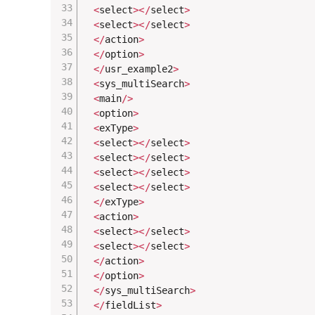
<
select
>
<
/
select
>
<
select
>
<
/
select
>
<
/
action
>
<
/
option
>
<
/
usr_example2
>
<
sys_multiSearch
>
<
main
/
>
<
option
>
<
exType
>
<
select
>
<
/
select
>
<
select
>
<
/
select
>
<
select
>
<
/
select
>
<
select
>
<
/
select
>
<
/
exType
>
<
action
>
<
select
>
<
/
select
>
<
select
>
<
/
select
>
<
/
action
>
<
/
option
>
<
/
sys_multiSearch
>
<
/
fieldList
>