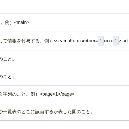
例）<main>
"
"
情報を付与する。例）<searchForm
action
=
xxxx
> a
のこと。
のこと。
のこと。例）<page>1</page>
や一覧表のどこに該当するか表した図のこと。