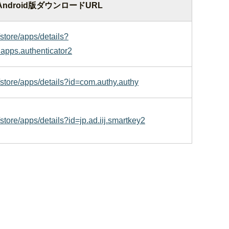
Android版ダウンロードURL
/store/apps/details?
apps.authenticator2
/store/apps/details?id=com.authy.authy
/store/apps/details?id=jp.ad.iij.smartkey2