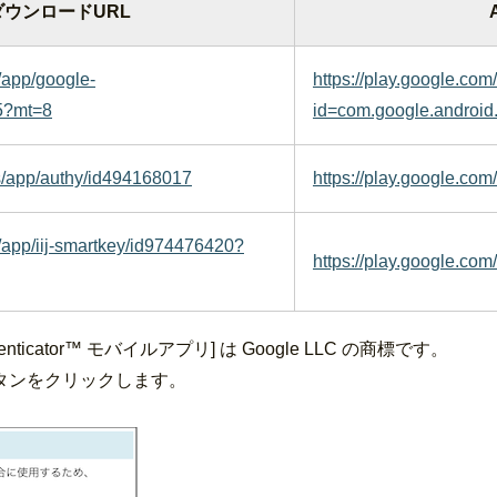
ダウンロードURL
p/app/google-
https://play.google.com
05?mt=8
id=com.google.android.
us/app/authy/id494168017
https://play.google.com
p/app/iij-smartkey/id974476420?
https://play.google.com
gle Authenticator™ モバイルアプリ] は Google LLC の商標です。
タンをクリックします。