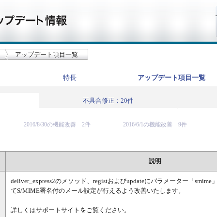
アップデート項目一覧
特長
アップデート項目一覧
不具合修正：20件
2016/8/30の機能改善 2件
2016/6/1の機能改善 9件
説明
deliver_express2のメソッド、registおよびupdateにパラメーター「s
てS/MIME署名付のメール設定が行えるよう改善いたします。
詳しくはサポートサイトをご覧ください。